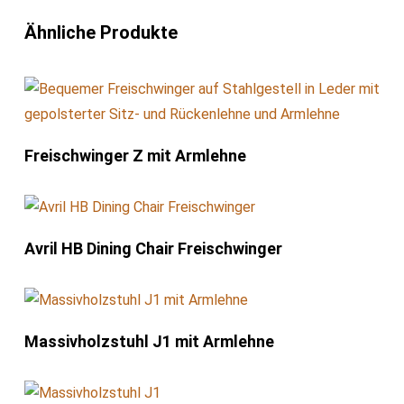
oder schreiben Sie uns eine E-Mail, und wir erstellen ein
maßgeschneidertes Angebot ganz bequem für Sie von
Ähnliche Produkte
daheim aus.
Freischwinger Z mit Armlehne
Avril HB Dining Chair Freischwinger
Massivholzstuhl J1 mit Armlehne