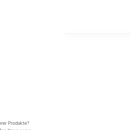
 Ihnen ab.
serer Produkte?