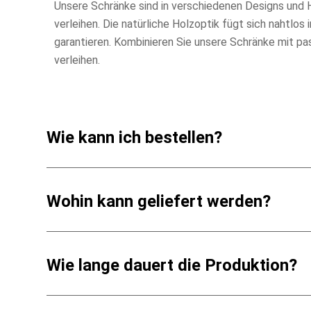
Unsere Schränke sind in verschiedenen Designs und 
verleihen. Die natürliche Holzoptik fügt sich nahtlo
garantieren. Kombinieren Sie unsere Schränke mit 
verleihen.
Wie kann ich bestellen?
Online Bestellungen sind bei uns nicht möglich – am 
Ihren Gegebenheiten passt. Dank unserer langjährigen E
Wohin kann geliefert werden?
Sollten Sie sich bereits sicher sein, können Sie selbst
ein maßgeschneidertes Angebot ganz bequem für Sie 
Wir liefern weltweit – direkt bis vor Ihre Haustüre! E
Wie lange dauert die Produktion?
Die Produktionszeit hängt vom ausgewählten Modell un