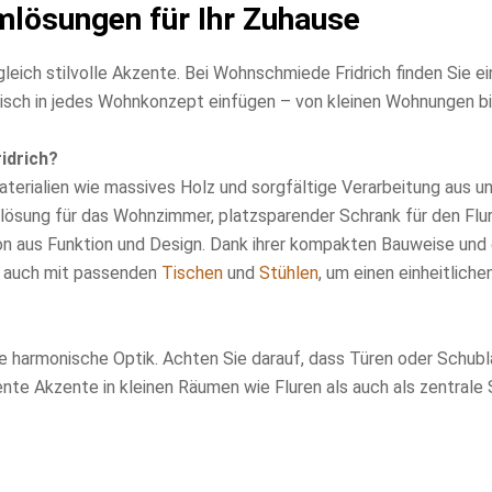
mlösungen für Ihr Zuhause
eich stilvolle Akzente. Bei Wohnschmiede Fridrich finden Sie ei
onisch in jedes Wohnkonzept einfügen – von kleinen Wohnungen b
idrich?
terialien wie massives Holz und sorgfältige Verarbeitung aus 
gslösung für das Wohnzimmer, platzsparender Schrank für den F
on aus Funktion und Design. Dank ihrer kompakten Bauweise und
ke auch mit passenden
Tischen
und
Stühlen
, um einen einheitlich
ne harmonische Optik. Achten Sie darauf, dass Türen oder Schub
ente Akzente in kleinen Räumen wie Fluren als auch als zentra