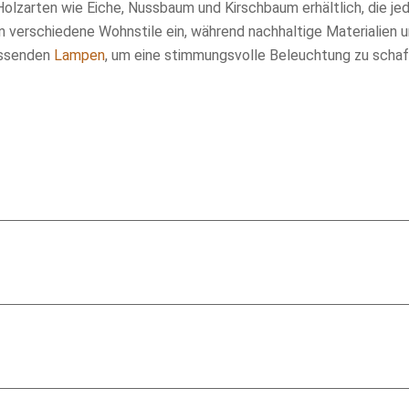
Holzarten wie Eiche, Nussbaum und Kirschbaum erhältlich, die 
s in verschiedene Wohnstile ein, während nachhaltige Materialien
passenden
Lampen
, um eine stimmungsvolle Beleuchtung zu schaf
besten kommen Sie persönlich in unser Ladengeschäft. Dort bes
rfahrung können wir eine sehr detaillierte und fundierte Beratun
verständlich auch ohne Besuch bestellen. Rufen Sie uns einfach a
von daheim aus.
gal wo Sie sich befinden, wir sorgen dafür, dass Ihr neuer Schran
d den individuellen Anpassungen ab. In der Regel dauert es et