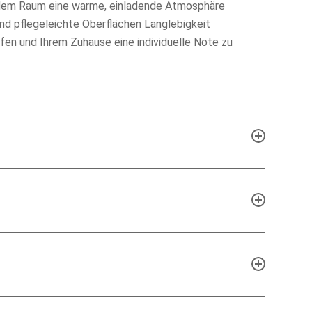
jedem Raum eine warme, einladende Atmosphäre
 und pflegeleichte Oberflächen Langlebigkeit
fen und Ihrem Zuhause eine individuelle Note zu
prechen wir gemeinsam, welcher Schrank perfekt zu
g bieten, um die beste Lösung für Sie zu finden.
n oder schreiben Sie uns eine E-Mail, und wir erstellen
k sicher und bequem bei Ihnen ankommt.
wa 10 bis 12 Wochen ab Bestellung. Sobald der