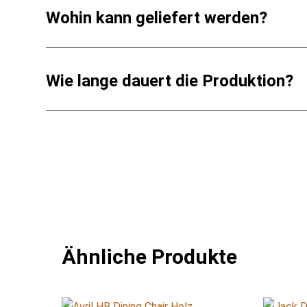
Maßen und Materialien perfekt zu Ihren Gegebenheiten 
Wohin kann geliefert werden?
beste Lösung für Sie zu finden. Sollten Sie sich berei
uns eine E-Mail, und wir erstellen ein maßgeschneide
Wir liefern weltweit – direkt bis vor Ihre Haustüre! E
Wie lange dauert die Produktion?
Die Produktionszeit hängt vom ausgewählten Modell un
fertig sind, stimmen wir sofort den Versand mit Ihnen 
Ähnliche Produkte