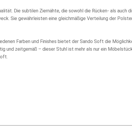
ität. Die subtilen Ziernähte, die sowohl die Rücken- als auch die
weck. Sie gewährleisten eine gleichmäßige Verteilung der Polste
edenen Farben und Finishes bietet der Sando Soft die Möglichkeit
tig und zeitgemäß – dieser Stuhl ist mehr als nur ein Möbelstüc
oft.
besten kommen Sie persönlich in unser Ladengeschäft. Dort bes