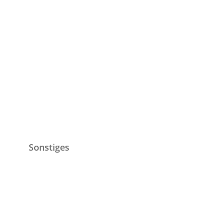
Stühle
Lampen
Uhren
Kommoden
Schränke
Objektmöbel
Antiquitäten
Sonstiges
Ratgeber
Datenschutz
Impressum