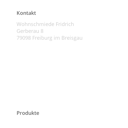
Kontakt
Wohnschmiede Fridrich
Gerberau 8
79098 Freiburg im Breisgau
E-Mail: info@wohnschmiede-fridrich.de
Telefon: +49 (0) 761-7663842
Produkte
Tische