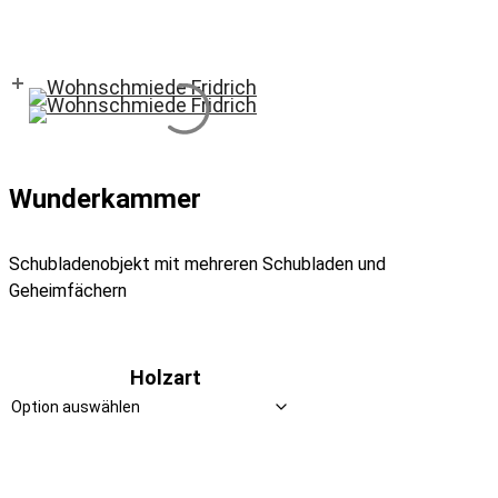
Skip
to
main
content
Wunderkammer
Schubladenobjekt mit mehreren Schubladen und
Geheimfächern
Holzart