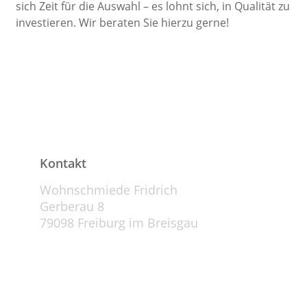
sich Zeit für die Auswahl – es lohnt sich, in Qualität zu
investieren. Wir beraten Sie hierzu gerne!
Kontakt
Wohnschmiede Fridrich
Gerberau 8
79098 Freiburg im Breisgau
E-Mail: info@wohnschmiede-fridrich.de
Telefon: +49 (0) 761-7663842