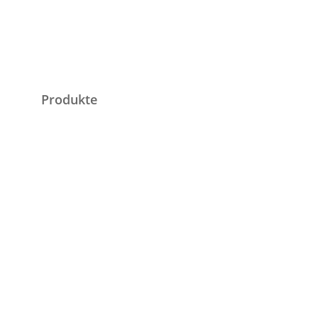
Produkte
Tische
Stühle
Lampen
Uhren
Kommoden
Schränke
Objektmöbel
Antiquitäten